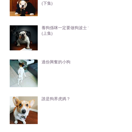
(下集)
養狗係咪一定要做狗波士？
(上集)
過份興奮的小狗
誰是狗界虎媽？