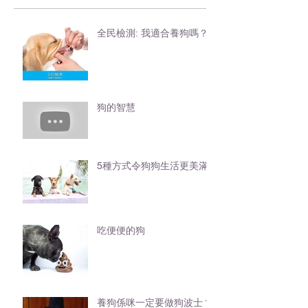
全民檢測: 我適合養狗嗎？
狗的智慧
5種方式令狗狗生活更美滿
吃便便的狗
養狗係咪一定要做狗波士？