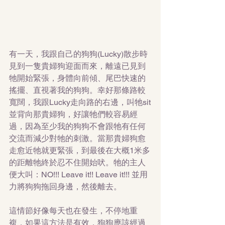
有一天，我跟自己的狗狗(Lucky)散步時
見到一隻貴婦狗迎面而來，離遠已見到
牠開始緊張，身體向前傾、尾巴快速的
搖擺、直視著我的狗狗。幸好那條路較
寬闊，我跟Lucky走向路的右邊，叫牠sit
並背向那貴婦狗，好讓牠們較容易經
過，因為至少我的狗狗不會跟牠有任何
交流而減少對牠的刺激。當那貴婦狗愈
走愈近牠就更緊張，到最後在大概1米多
的距離牠終於忍不住開始吠。牠的主人
便大叫：NO!!! Leave it!! Leave it!!! 並用
力將狗狗拖回身邊，然後離去。
這情節好像每天也在發生，不停地重
複，如果這方法是有效，狗狗應該經過