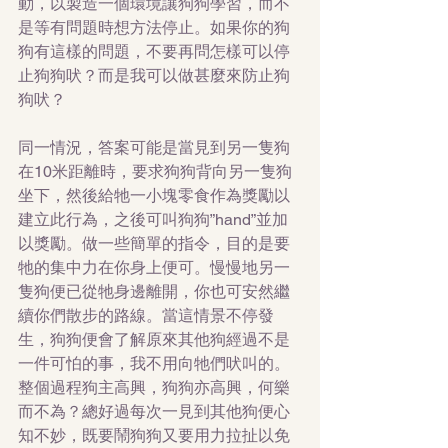
動，以製造一個環境讓狗狗學習，而不
是等有問題時想方法停止。如果你的狗
狗有這樣的問題，不要再問怎樣可以停
止狗狗吠？而是我可以做甚麼來防止狗
狗吠？
同一情況，答案可能是當見到另一隻狗
在10米距離時，要求狗狗背向另一隻狗
坐下，然後給牠一小塊零食作為獎勵以
建立此行為，之後可叫狗狗”hand”並加
以獎勵。做一些簡單的指令，目的是要
牠的集中力在你身上便可。慢慢地另一
隻狗便已從牠身邊離開，你也可安然繼
續你們散步的路線。當這情景不停發
生，狗狗便會了解原來其他狗經過不是
一件可怕的事，我不用向牠們吠叫的。
整個過程狗主高興，狗狗亦高興，何樂
而不為？總好過每次一見到其他狗便心
知不妙，既要鬧狗狗又要用力拉扯以免