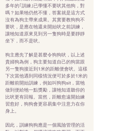
多年的｢訓練｣已學懂不要吠其他狗，對
嗎？如果牠仍然不懂，答案就是這方式
沒有為狗主帶來成果。其實要教狗狗不
要吠，是應在牠還未開始吠之前訓練，
讓牠知道原來見到另一隻狗時是要靜靜
坐下，而不是吠。
狗主應先了解是甚麼令狗狗吠，以上述
貴婦狗為例，狗主要知道自己的狗當跟
另一隻狗接近到1米的距離便會吠。這樣
下次當他遇到同樣情況便可於多於1米的
距離前開始訓練，例如叫狗狗sit，當牠
做到便給牠一點獎勵，讓牠知道聽你的
比吠更有回報。當然，距離愈遠開始練
習愈好，狗狗會更容易集中注意力在你
身上。
因此，訓練狗狗應是一個風險管理的活