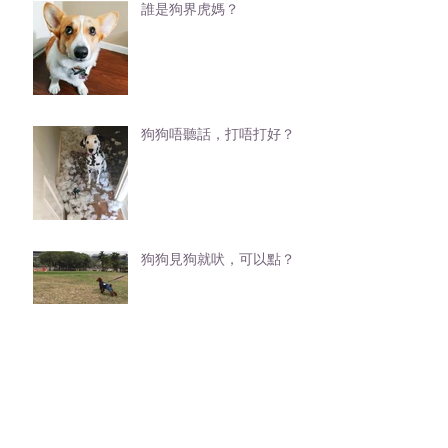
誰是狗界虎媽？
狗狗唔聽話，打唔打好？
狗狗見狗就吠，可以點？