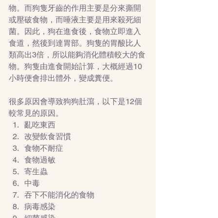
物。而狗隻牙齒的作用主要是分來撕開
或壓破食物，而唾液主要是用來殺死細
菌。因此，狗在進食後，食物立即進入
食道，然後到達胃部。狗隻的胃酸比人
類高出3倍，所以能夠消化體積較大的食
物。狗隻由進食開始計算，大概經過10
小時便會排出體外，變成糞便。
很多原因會導致狗狗肚瀉，以下是12個
較常見的原因。 
亂吃東西  
改變飲食習慣  
食物不耐症  
食物過敏  
寄生蟲  
中毒  
吞下不能消化的食物  
病毒感染  