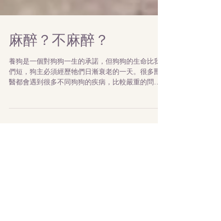
麻醉？不麻醉？
養狗是一個對狗狗一生的承諾，但狗狗的生命比我
們短，狗主必須經歷牠們日漸衰老的一天。很多獸
醫都會遇到很多不同狗狗的疾病，比較嚴重的問題
狗主很多時候也會按醫生建議去服藥，但當說到要
做手術或麻醉時，主人就開始擔心。當然，任何一
個手術也有風險，但如果只是因為怕麻醉而不去接
受治療，後...