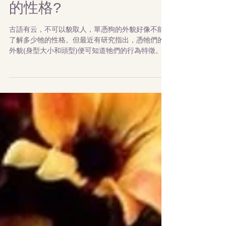
單憑狗的外貌便可知道牠
的性格?
古語有云，不可以貌取人，單憑狗的外貌好像不能
了解多少牠的性格。但最近有研究指出，憑牠們的
外貌(身型大小和頭型)便可知道牠們的行為特徵。
雖然狗狗因人類的喜好而經歷數千年的基因選擇而
出現了很多不同的品種，例如護衛犬，狩獵犬，畜
牧犬和伴侶犬，現時紀錄大概有400個認可的品種。
但...