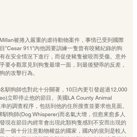
 Millan被捲入嚴重的虐待動物案件，事情已受到國際
Cesar 911”內他因要訓練一隻曾有咬豬紀錄的狗
有在安全情況下進行，而促使豬隻被咬而受傷。意外
乎要令觀眾見到狗隻最壞一面，到最後變乖的反差，
狗的攻擊行為。
馴狗師也對此十分關著，10日內更引發超過12,000
o)立即停止他的節目。美國LA County Animal 
了一連串的調查程序，包括到他的住所搜查並要求他見面。
目金牌馴狗師(Dog Whisperer)而名氣大增，但愈來愈多人
發現在節目內經常會出現此類狗隻感到不安而出現的
是一個十分注意動物權益的國家，國內的規則是較人