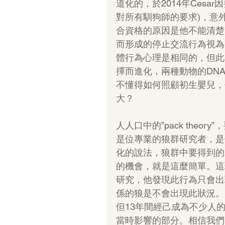
道化的，於2014年Ces
對所有馴狗師的要求)，意
合資格的原因是他不能清楚
而形成的停止交流行為視為冷靜(
體行為心理是相同的，但此
擇而進化，兩種動物的DN
不懂得如何照顧初生嬰兒，
大？
人人口中的”pack theor
是位專業的狼群研究者，是他首
化的說法，狼群中要得到的
的機會，就是這麼簡單。這
研究，他發現此行為只會出
係的狼是不會出現此狀況。Da
但13年間經己成為不少人
當時影響的部分。相信我們