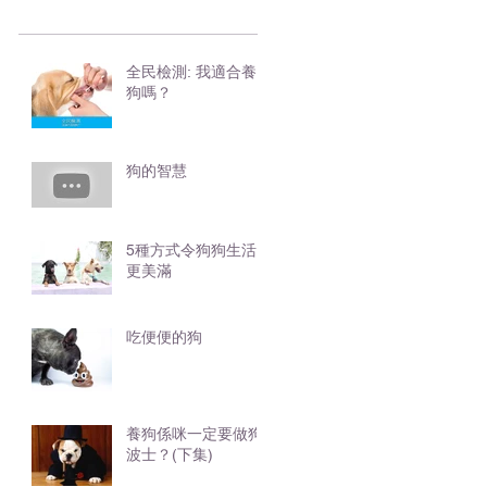
全民檢測: 我適合養
狗嗎？
狗的智慧
5種方式令狗狗生活
更美滿
吃便便的狗
養狗係咪一定要做狗
波士？(下集)