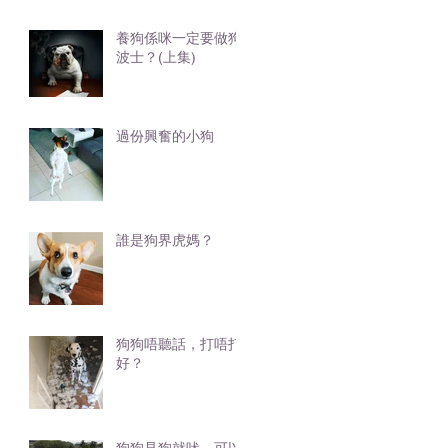
養狗係咪一定要做狗
波士？(上集)
過份興奮的小狗
誰是狗界虎媽？
狗狗唔聽話，打唔打
好？