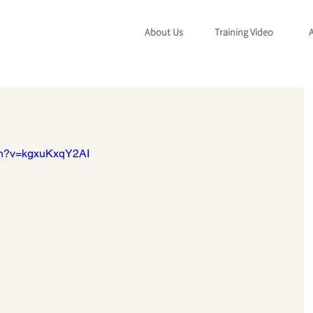
About Us
Training Video
A
ch?v=kgxuKxqY2AI