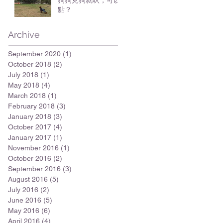
狗狗見狗就吠，可以
點？
Archive
September 2020
(1)
1 post
October 2018
(2)
2 posts
July 2018
(1)
1 post
May 2018
(4)
4 posts
March 2018
(1)
1 post
February 2018
(3)
3 posts
January 2018
(3)
3 posts
October 2017
(4)
4 posts
January 2017
(1)
1 post
November 2016
(1)
1 post
October 2016
(2)
2 posts
September 2016
(3)
3 posts
August 2016
(5)
5 posts
July 2016
(2)
2 posts
June 2016
(5)
5 posts
May 2016
(6)
6 posts
April 2016
(4)
4 posts