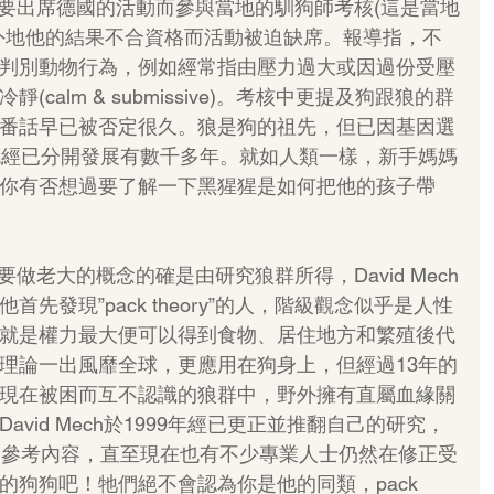
ar因要出席德國的活動而參與當地的馴狗師考核(這是當地
外地他的結果不合資格而活動被迫缺席。報導指，不
判別動物行為，例如經常指由壓力過大或因過份受壓
calm & submissive)。考核中更提及狗跟狼的群
番話早已被否定很久。狼是狗的祖先，但已因基因選
A經已分開發展有數千多年。就如人類一樣，新手媽媽
你有否想過要了解一下黑猩猩是如何把他的孩子帶
y”，要做老大的概念的確是由研究狼群所得，David Mech
先發現”pack theory”的人，階級觀念似乎是人性
就是權力最大便可以得到食物、居住地方和繁殖後代
理論一出風靡全球，更應用在狗身上，但經過13年的
現在被困而互不認識的狼群中，野外擁有直屬血緣關
vid Mech於1999年經已更正並推翻自己的研究，
的參考內容，直至現在也有不少專業人士仍然在修正受
的狗狗吧！牠們絕不會認為你是他的同類，pack 