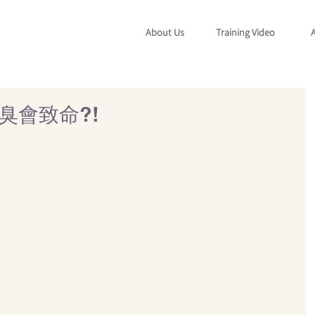
About Us
Training Video
A
臭會致命?!