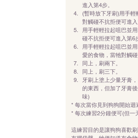
進入第4步。  
(暫時放下牙刷)用手
對觸碰不抗拒便可進入第
用手輕輕拉起咀巴並用
碰不抗拒便可進入第6步
用手輕輕拉起咀巴並用
愛的食物，當牠對觸碰
同上，刷兩下。  
同上，刷三下。  
牙刷上塗上少量牙膏，
的東西，但加了牙膏後
味) 
* 每次當你見到狗狗開始
* 每次練習2分鐘便可(但
這練習目的是讓狗狗喜歡刷