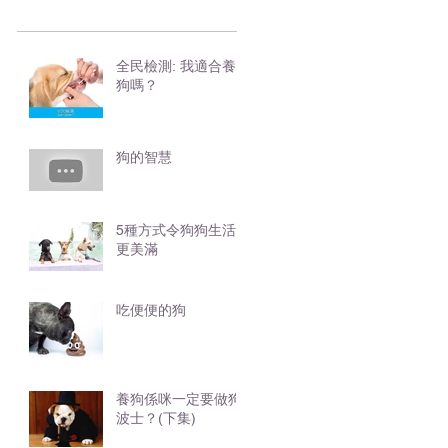
全民檢測: 我適合養
狗嗎？
狗的智慧
5種方式令狗狗生活
更美滿
吃便便的狗
養狗係咪一定要做狗
波士？(下集)