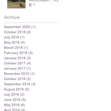
狗狗見狗就吠，可以
點？
Archive
September 2020
(1)
1 post
October 2018
(2)
2 posts
July 2018
(1)
1 post
May 2018
(4)
4 posts
March 2018
(1)
1 post
February 2018
(3)
3 posts
January 2018
(3)
3 posts
October 2017
(4)
4 posts
January 2017
(1)
1 post
November 2016
(1)
1 post
October 2016
(2)
2 posts
September 2016
(3)
3 posts
August 2016
(5)
5 posts
July 2016
(2)
2 posts
June 2016
(5)
5 posts
May 2016
(6)
6 posts
April 2016
(4)
4 posts