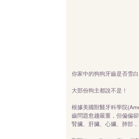
你家中的狗狗牙齒是否雪白
大部份狗主都說不是！
根據美國獸醫牙科學院(America
齒問題愈趨嚴重，但偏偏卻
腎臟、肝臟、心臟、肺部，