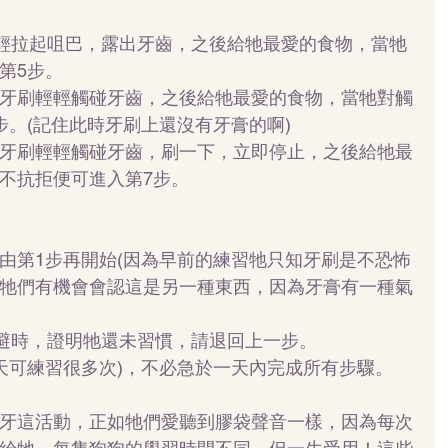
輕輕拉起咀巴，露出牙齒，之後給牠最愛的食物，當牠
5步。  
牙刷輕輕觸碰牙齒，之後給牠最愛的食物，當牠對觸
。(記住此時牙刷上還沒有牙膏的啊)  
牙刷輕輕觸碰牙齒，刷一下，立即停止，之後給牠最
不抗拒便可進入第7步。  
由第1步再開始(因為早前的練習牠只知牙刷是不恐怖
牠們有機會會認這是另一種東西，因為牙膏有一種氣
迴避時，證明牠還未習慣，請退回上一步。
一天可練習很多次)，不必急於一天內完成所有步驟。
牙這活動，正如牠們愛聽到膠袋聲音一樣，因為每次