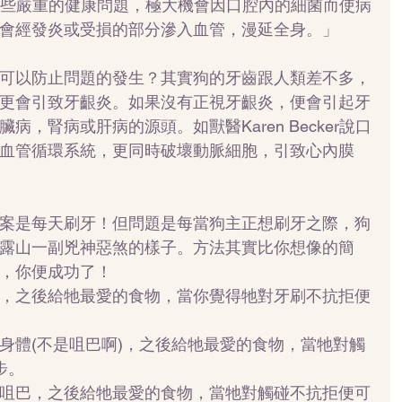
指：「這些嚴重的健康問題，極大機會因口腔內的細菌而使病
會經發炎或受損的部分滲入血管，漫延全身。」
可以防止問題的發生？其實狗的牙齒跟人類差不多，
更會引致牙齦炎。如果沒有正視牙齦炎，便會引起牙
，腎病或肝病的源頭。如獸醫Karen Becker說口
血管循環系統，更同時破壞動脈細胞，引致心內膜
案是每天刷牙！但問題是每當狗主正想刷牙之際，狗
露山一副兇神惡煞的樣子。方法其實比你想像的簡
，你便成功了！ 
，之後給牠最愛的食物，當你覺得牠對牙刷不抗拒便
身體(不是咀巴啊)，之後給牠最愛的食物，當牠對觸
。  
咀巴，之後給牠最愛的食物，當牠對觸碰不抗拒便可