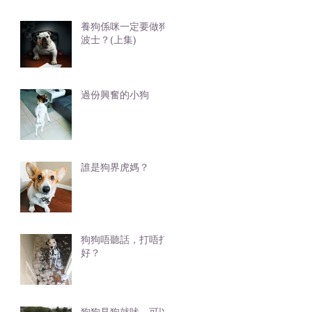
養狗係咪一定要做狗
波士？(上集)
過份興奮的小狗
誰是狗界虎媽？
狗狗唔聽話，打唔打
好？