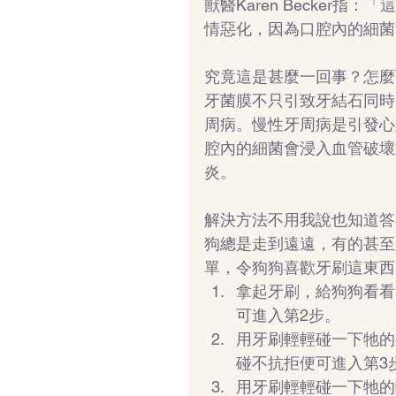
獸醫Karen Becker
情惡化，因為口腔內的細菌
究竟這是甚麼一回事？怎麼
牙菌膜不只引致牙結石同時
周病。慢性牙周病是引發心臟病
腔內的細菌會浸入血管破壞
炎。
解決方法不用我說也知道答
狗總是走到遠遠，有的甚至
單，令狗狗喜歡牙刷這東西
拿起牙刷，給狗狗看看
可進入第2步。  
用牙刷輕輕碰一下牠的
碰不抗拒便可進入第3步
用牙刷輕輕碰一下牠的